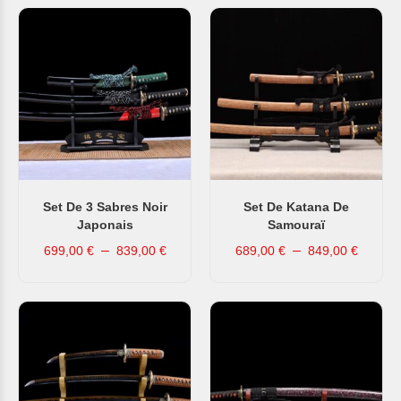
Set De 3 Sabres Noir
Set De Katana De
Japonais
Samouraï
–
–
699,00
€
839,00
€
689,00
€
849,00
€