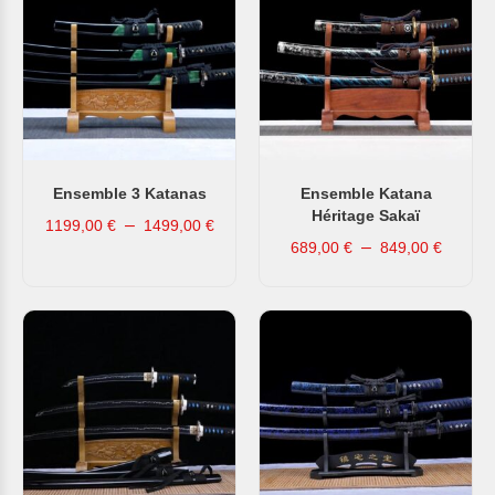
Ensemble 3 Katanas
Ensemble Katana
Héritage Sakaï
–
1199,00
€
1499,00
€
–
689,00
€
849,00
€