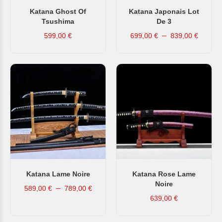
Katana Ghost Of
Katana Japonais Lot
Tsushima
De 3
–
599,00
€
699,00
€
839,00
€
Katana Lame Noire
Katana Rose Lame
Noire
–
589,00
€
789,00
€
639,00
€