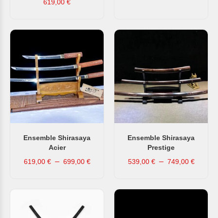
619,00
€
Ensemble Shirasaya
Ensemble Shirasaya
Acier
Prestige
–
–
619,00
€
699,00
€
539,00
€
749,00
€