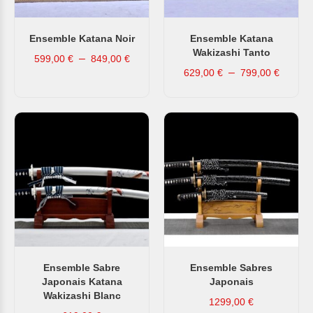
Ensemble Katana Noir
Ensemble Katana
Wakizashi Tanto
–
599,00
€
849,00
€
–
629,00
€
799,00
€
Ensemble Sabre
Ensemble Sabres
Japonais Katana
Japonais
Wakizashi Blanc
1299,00
€