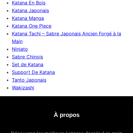
Katana En Bois
Katana Japonais
Katana Manga
Katana One Piece
Katana Tachi – Sabre Japonais Ancien Forgé à la
Main
Ninjato
Sabre Chinois
Set de Katana
Support De Katana
Tanto Japonais
Wakizashi
À propos