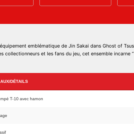
l’équipement emblématique de Jin Sakai dans Ghost of Tsush
s collectionneurs et les fans du jeu, cet ensemble incarne “l
AUX/DÉTAILS
rempé T-10 avec hamon
iage
ssif