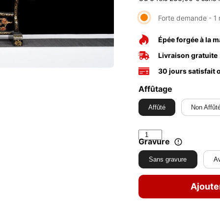
Forte demande - 1 
Épée forgée à la m
Livraison gratuite
30 jours satisfait
Affûtage
Affûté
Non Affût
Gravure
Sans gravure
Av
Ajoute