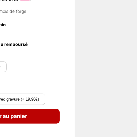
mois de forge
ain
 ou remboursé
é
ec gravure (+ 19,90€)
r au panier