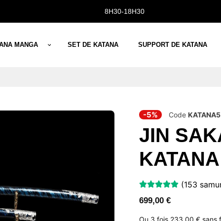
8H30-18H30
TANA MANGA
SET DE KATANA
SUPPORT DE KATANA
-5%
Code
KATANA5
JIN SAK
KATANA
(153 samura
699,00
€
Ou 3 fois
233,00 €
sans 