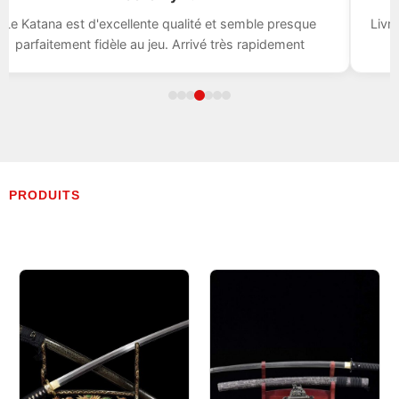
 qualité et semble presque
Livraison rapide, Le sabre est i
u. Arrivé très rapidement
de mon ac
PRODUITS