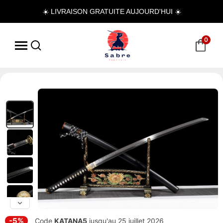
☀️ LIVRAISON GRATUITE AUJOURD'HUI ☀️
0
-5%
Code
KATANA5
jusqu'au 25 juillet 2026