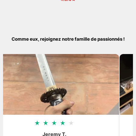
Comme eux, rejoignez notre famille de passionnés !
★
★
★
★
★
★
my T.
Dorian 