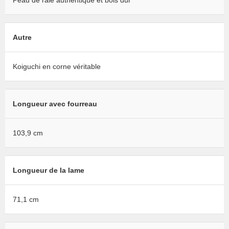
Peau de raie authentique et bois dur
Autre
Koiguchi en corne véritable
Longueur avec fourreau
103,9 cm
Longueur de la lame
71,1 cm