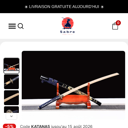
☀️ LIVRAISON GRATUITE AUJOURD'HUI ☀️
0
-5%
Code
KATANA5
jusqu'au 15 août 2026