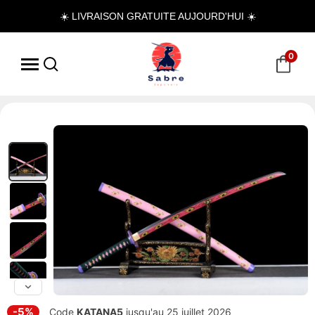
☀️ LIVRAISON GRATUITE AUJOURD'HUI ☀️
0
-5%
Code
KATANA5
jusqu'au 25 juillet 2026