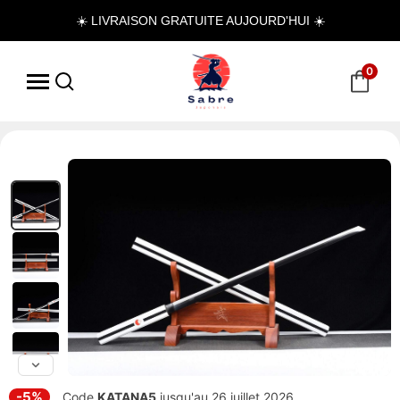
☀️ LIVRAISON GRATUITE AUJOURD'HUI ☀️
0
-5%
Code
KATANA5
jusqu'au 26 juillet 2026