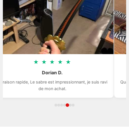
★
★
★
★
★
Dorian D.
aison rapide, Le sabre est impressionnant, je suis ravi
Qualité
de mon achat.