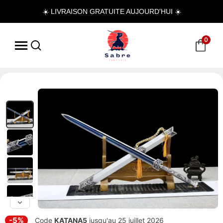
☀️ LIVRAISON GRATUITE AUJOURD'HUI ☀️
0
-5%
Code
KATANA5
jusqu'au 25 juillet 2026