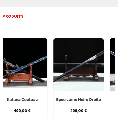
PRODUITS
Epee De Guerre
Epee Lame Noire Droite
Chinoise
499,00
€
519,00
€