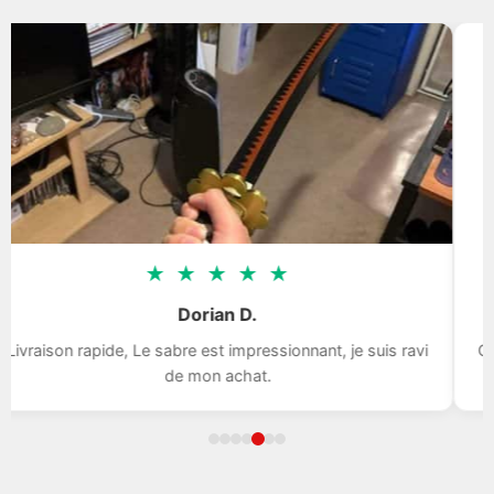
★
★
★
★
★
Dorian D.
aison rapide, Le sabre est impressionnant, je suis ravi
Qualité
de mon achat.