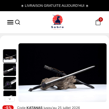
☀️ LIVRAISON GRATUITE AUJOURD'HUI ☀️
0
-5%
Code
KATANA5
jusqu'au 25 juillet 2026