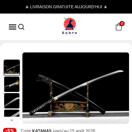
☀️ LIVRAISON GRATUITE AUJOURD'HUI ☀️
0
-5%
Code
KATANA5
jusqu'au 15 août 2026