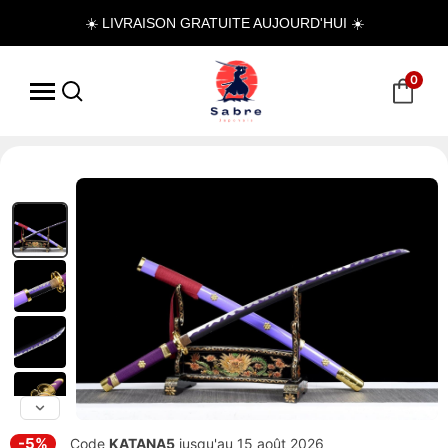
☀️ LIVRAISON GRATUITE AUJOURD'HUI ☀️
0
-5%
Code
KATANA5
jusqu'au 15 août 2026