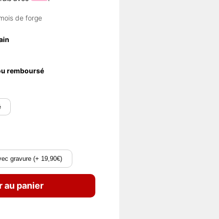
mois de forge
ain
 ou remboursé
é
ec gravure (+ 19,90€)
r au panier