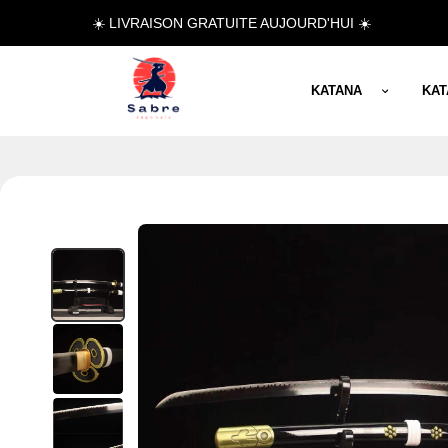
☀️ LIVRAISON GRATUITE AUJOURD'HUI ☀️
KATANA
KA