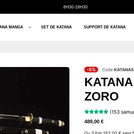
8H30-18H30
TANA MANGA
SET DE KATANA
SUPPORT DE KATANA
-5%
Code
KATANA5
KATANA
ZORO
(153 samura
489,00
€
Ou 3 fois
163,00 €
sans 