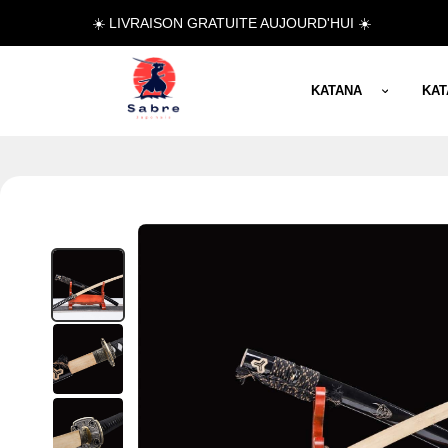
☀️ LIVRAISON GRATUITE AUJOURD'HUI ☀️
KATANA
KA