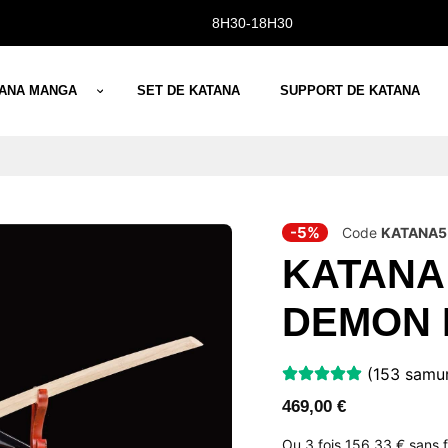
8H30-18H30
TANA MANGA
SET DE KATANA
SUPPORT DE KATANA
-5%
Code
KATANA5
KATANA
DEMON 
(153 samura
469,00
€
Ou 3 fois
156,33 €
sans 