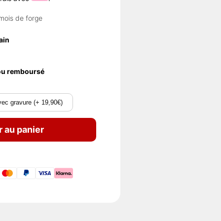
mois de forge
ain
 ou remboursé
ec gravure (+ 19,90€)
r au panier